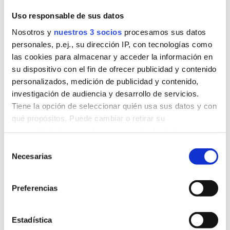
Hombres
separados/divorciados – ¿Y
Uso responsable de sus datos
ahora por dónde empiezo?
Nosotros y
nuestros 3 socios
procesamos sus datos
personales, p.ej., su dirección IP, con tecnologías como
por
Marien Carrillo Canales
|
Ago 23, 2019
las cookies para almacenar y acceder la información en
su dispositivo con el fin de ofrecer publicidad y contenido
Enfrentarse a una situación
personalizados, medición de publicidad y contenido,
de separación/divorcio es siempre difícil, con
investigación de audiencia y desarrollo de servicios.
independencia de las circunstancias en las que
Tiene la opción de seleccionar quién usa sus datos y con
se produzca, tanto para hombres como para
qué propósitos. Puede cambiar o retirar su
mujeres. Hay, no obstante, matices que
consentimiento en cualquier momento desde la
habitualmente configuran escenarios
Declaración de cookies o clicando en el Menú de
Selección
ligeramente, o no tan...
consentimiento.
Necesarias
de
Entradas recientes
consentimiento
La Mediación en el ámbito escolar
Obtenga más información sobre cómo se procesan sus
Preferencias
datos personales y establezca sus preferencias en la
La Mediación Familiar en Conflictos de
Herencia
sección de datos
. Puede cambiar o retirar su
consentimiento en cualquier momento en la Declaración
Divorciarte Sana-mente
Estadística
de cookies.