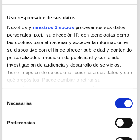
partes, a criterio del mediador. En cualquier punto del
proceso, ambas partes podrán asesorarse, si lo ven
Uso responsable de sus datos
oportuno, por especialistas del ámbito legal o de
cualquier otro.
Nosotros y
nuestros 3 socios
procesamos sus datos
personales, p.ej., su dirección IP, con tecnologías como
Siendo un acto voluntario, cualquiera de las partes
las cookies para almacenar y acceder la información en
puede dar por finalizado el procedimiento cuando
su dispositivo con el fin de ofrecer publicidad y contenido
considere oportuno, comunicándoselo así al
personalizados, medición de publicidad y contenido,
investigación de audiencia y desarrollo de servicios.
mediador. No hay que llegar a un acuerdo
Tiene la opción de seleccionar quién usa sus datos y con
obligatoriamente.
qué propósitos. Puede cambiar o retirar su
consentimiento en cualquier momento desde la
Entrada Siguiente
→
Declaración de cookies o clicando en el Menú de
Selección
consentimiento.
Necesarias
de
consentimiento
Obtenga más información sobre cómo se procesan sus
Preferencias
Entradas recientes
datos personales y establezca sus preferencias en la
sección de datos
. Puede cambiar o retirar su
La Mediación en el ámbito escolar
consentimiento en cualquier momento en la Declaración