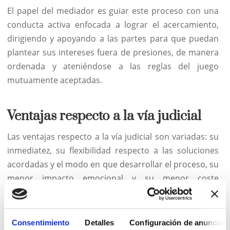
El papel del mediador es guiar este proceso con una
conducta activa enfocada a lograr el acercamiento,
dirigiendo y apoyando a las partes para que puedan
plantear sus intereses fuera de presiones, de manera
ordenada y ateniéndose a las reglas del juego
mutuamente aceptadas.
Ventajas respecto a la vía judicial
Las ventajas respecto a la vía judicial son variadas: su
inmediatez, su flexibilidad respecto a las soluciones
acordadas y el modo en que desarrollar el proceso, su
menor impacto emocional y su menor coste
económico.
El procedimiento se lleva a cabo mediante entrevistas
conjuntas e individuales entre el mediador y las
Consentimiento
Detalles
Configuración de anuncios